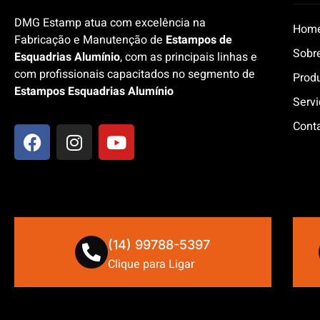
DMG Estamp atua com excelência na
Hom
Fabricação e Manutenção de
Estampos de
Sobr
Esquadrias Alumínio
, com as principais linhas e
com profissionais capacitados no segmento de
Prod
Estampos Esquadrias Alumínio
Serv
Cont
(14) 99788-5397
Clique para Ligar