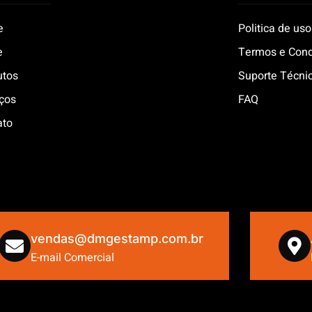
e
Politica de uso
e
Termos e Con
utos
Suporte Técni
iços
FAQ
ato
vendas@dmgestamp.com.br
E-mail Comercial