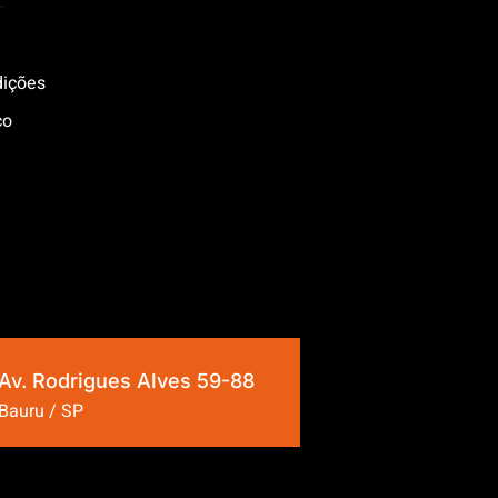
dições
co
Av. Rodrigues Alves 59-88
Bauru / SP