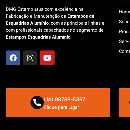
DMG Estamp atua com excelência na
Hom
Fabricação e Manutenção de
Estampos de
Sobr
Esquadrias Alumínio
, com as principais linhas e
com profissionais capacitados no segmento de
Prod
Estampos Esquadrias Alumínio
Serv
Cont
(14) 99788-5397
Clique para Ligar