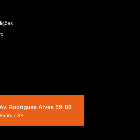
dições
co
Av. Rodrigues Alves 59-88
Bauru / SP